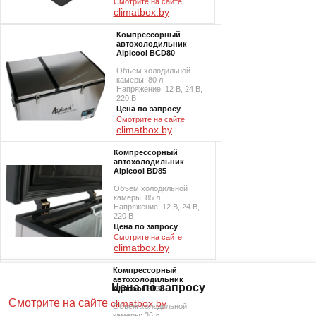
Смотрите на сайте
climatbox.by
Компрессорный
автохолодильник
Alpicool BCD80
Объём холодильной
камеры: 80 л
Напряжение: 12 В, 24 В,
220 В
Цена по запросу
Смотрите на сайте
climatbox.by
Компрессорный
автохолодильник
Alpicool BD85
Объём холодильной
камеры: 85 л
Напряжение: 12 В, 24 В,
220 В
Цена по запросу
Смотрите на сайте
climatbox.by
Компрессорный
автохолодильник
Цена по запросу
Alpicool ET36
Смотрите на сайте
climatbox.by
Объём холодильной
камеры: 36 л