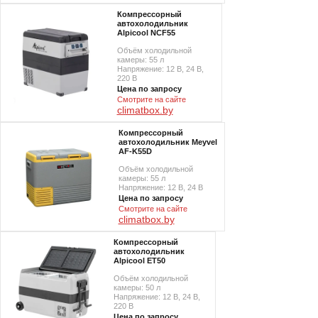
Компрессорный
автохолодильник
Alpicool NCF55
Объём холодильной
камеры: 55 л
Напряжение: 12 В, 24 В,
220 В
Цена по запросу
Смотрите на сайте
climatbox.by
Компрессорный
автохолодильник Meyvel
AF-K55D
Объём холодильной
камеры: 55 л
Напряжение: 12 В, 24 В
Цена по запросу
Смотрите на сайте
climatbox.by
Компрессорный
автохолодильник
Alpicool ET50
Объём холодильной
камеры: 50 л
Напряжение: 12 В, 24 В,
220 В
Цена по запросу