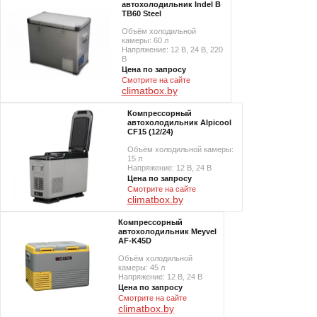
автохолодильник Indel B
TB60 Steel
Объём холодильной
камеры: 60 л
Напряжение: 12 В, 24 В, 220
В
Цена по запросу
Смотрите на сайте
climatbox.by
Компрессорный
автохолодильник Alpicool
CF15 (12/24)
Объём холодильной камеры:
15 л
Напряжение: 12 В, 24 В
Цена по запросу
Смотрите на сайте
climatbox.by
Компрессорный
автохолодильник Meyvel
AF-K45D
Объём холодильной
камеры: 45 л
Напряжение: 12 В, 24 В
Цена по запросу
Смотрите на сайте
climatbox.by