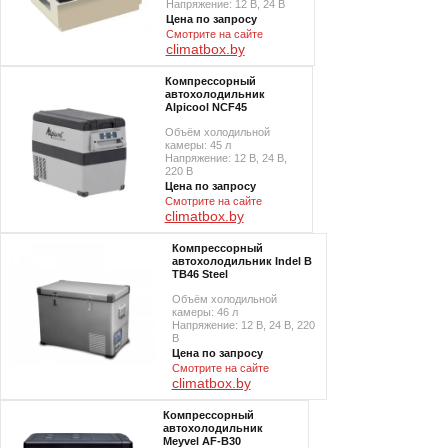
Напряжение: 12 В, 24 В
Цена по запросу
Смотрите на сайте
climatbox.by
Компрессорный
автохолодильник
Alpicool NCF45
Объём холодильной
камеры: 45 л
Напряжение: 12 В, 24 В,
220 В
Цена по запросу
Смотрите на сайте
climatbox.by
Компрессорный
автохолодильник Indel B
TB46 Steel
Объём холодильной
камеры: 46 л
Напряжение: 12 В, 24 В, 220
В
Цена по запросу
Смотрите на сайте
climatbox.by
Компрессорный
автохолодильник
Meyvel AF-B30