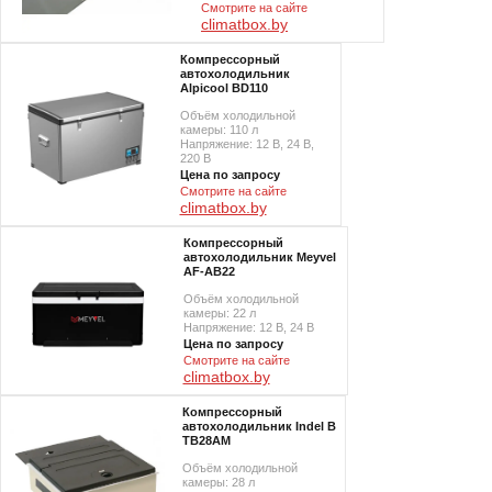
Смотрите на сайте
climatbox.by
Компрессорный
автохолодильник
Alpicool BD110
Объём холодильной
камеры: 110 л
Напряжение: 12 В, 24 В,
220 В
Цена по запросу
Смотрите на сайте
climatbox.by
Компрессорный
автохолодильник Meyvel
AF-AB22
Объём холодильной
камеры: 22 л
Напряжение: 12 В, 24 В
Цена по запросу
Смотрите на сайте
climatbox.by
Компрессорный
автохолодильник Indel B
TB28AM
Объём холодильной
камеры: 28 л