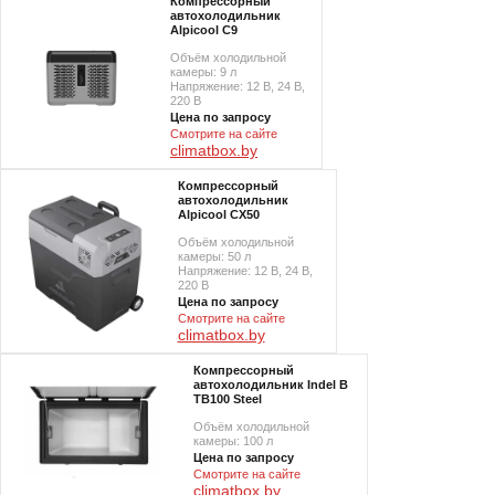
Компрессорный
автохолодильник
Alpicool C9
Объём холодильной
камеры: 9 л
Напряжение: 12 В, 24 В,
220 В
Цена по запросу
Смотрите на сайте
climatbox.by
Компрессорный
автохолодильник
Alpicool CX50
Объём холодильной
камеры: 50 л
Напряжение: 12 В, 24 В,
220 В
Цена по запросу
Смотрите на сайте
climatbox.by
Компрессорный
автохолодильник Indel B
TB100 Steel
Объём холодильной
камеры: 100 л
Цена по запросу
Смотрите на сайте
climatbox.by