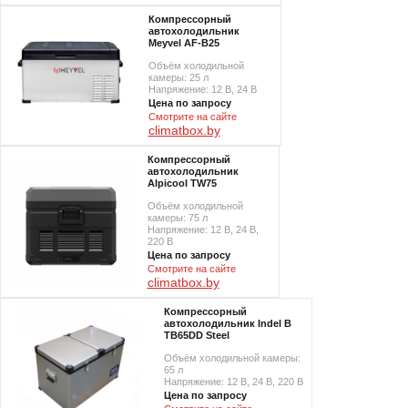
Компрессорный
автохолодильник
Meyvel AF-B25
Объём холодильной
камеры: 25 л
Напряжение: 12 В, 24 В
Цена по запросу
Смотрите на сайте
climatbox.by
Компрессорный
автохолодильник
Alpicool TW75
Объём холодильной
камеры: 75 л
Напряжение: 12 В, 24 В,
220 В
Цена по запросу
Смотрите на сайте
climatbox.by
Компрессорный
автохолодильник Indel B
TB65DD Steel
Объём холодильной камеры:
65 л
Напряжение: 12 В, 24 В, 220 В
Цена по запросу