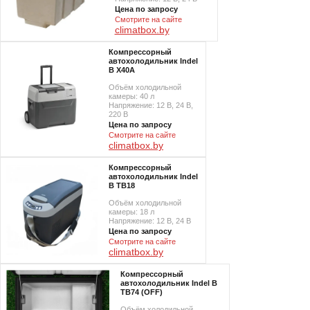
Цена по запросу
Смотрите на сайте
climatbox.by
Компрессорный
автохолодильник Indel
B X40A
Объём холодильной
камеры: 40 л
Напряжение: 12 В, 24 В,
220 В
Цена по запросу
Смотрите на сайте
climatbox.by
Компрессорный
автохолодильник Indel
B TB18
Объём холодильной
камеры: 18 л
Напряжение: 12 В, 24 В
Цена по запросу
Смотрите на сайте
climatbox.by
Компрессорный
автохолодильник Indel B
TB74 (OFF)
Объём холодильной