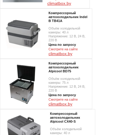
climatbox.by
Компрессорный
автохолодильник Indel
B TB41A
Объём холодильной
камеры: 40 л
Напряжение: 12 В, 24 В,
220 В
Цена по запросу
Смотрите на сайте
climatbox.by
Компрессорный
автохолодильник
Alpicool BD75
Объём холодильной
камеры: 75 л
Напряжение: 12 В, 24 В,
220 В
Цена по запросу
Смотрите на сайте
climatbox.by
Компрессорный
автохолодильник
Alpicool CX40-S
Объём холодильной
камеры: 40 л