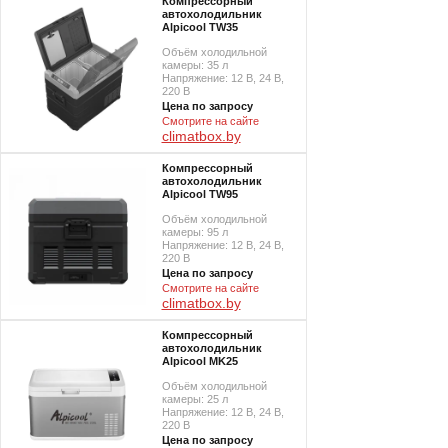
Компрессорный
автохолодильник
Alpicool TW35
Объём холодильной
камеры: 35 л
Напряжение: 12 В, 24 В,
220 В
Цена по запросу
Смотрите на сайте
climatbox.by
Компрессорный
автохолодильник
Alpicool TW95
Объём холодильной
камеры: 95 л
Напряжение: 12 В, 24 В,
220 В
Цена по запросу
Смотрите на сайте
climatbox.by
Компрессорный
автохолодильник
Alpicool MK25
Объём холодильной
камеры: 25 л
Напряжение: 12 В, 24 В,
220 В
Цена по запросу