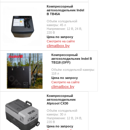
Компрессорный
автохолодильник Indel
B TB45A
Объём холодильной
камеры: 45 л
Напряжение: 12 В, 24 В,
220 В
Цена по запросу
Смотрите на сайте
climatbox.by
Компрессорный
автохолодильник Indel B
TB118 (OFF)
Объём холодильной камеры:
118 л
Цена по запросу
Смотрите на сайте
climatbox.by
Компрессорный
автохолодильник
Alpicool CX30
Объём холодильной
камеры: 30 л
Напряжение: 12 В, 24 В,
220 В
Цена по запросу