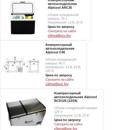
Компрессорный
автохолодильник
Alpicool ARC35
Объём холодильной
камеры: 35 л
Напряжение: 12 В, 24 В
Цена по запросу
Смотрите на сайте
climatbox.by
Компрессорный
автохолодильник
Alpicool C40
Объём холодильной
камеры: 40 л
Напряжение: 12 В, 24 В,
220 В
Цена по запросу
Смотрите на сайте
climatbox.by
Компрессорный
автохолодильник Alpicool
BCD125 (12/24)
Объём холодильной камеры:
125 л
Напряжение: 12 В, 24 В
Цена по запросу
Смотрите на сайте
climatbox.by