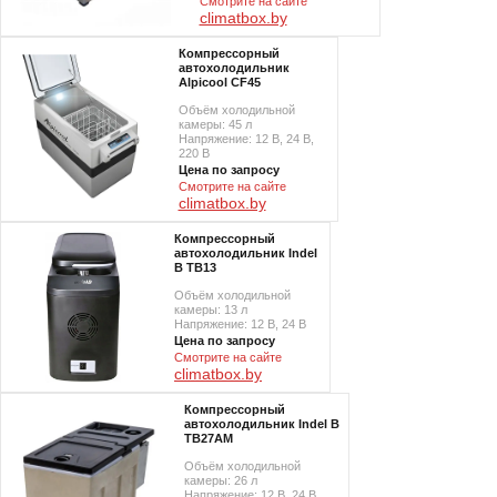
Смотрите на сайте
climatbox.by
Компрессорный
автохолодильник
Alpicool CF45
Объём холодильной
камеры: 45 л
Напряжение: 12 В, 24 В,
220 В
Цена по запросу
Смотрите на сайте
climatbox.by
Компрессорный
автохолодильник Indel
B TB13
Объём холодильной
камеры: 13 л
Напряжение: 12 В, 24 В
Цена по запросу
Смотрите на сайте
climatbox.by
Компрессорный
автохолодильник Indel B
TB27AM
Объём холодильной
камеры: 26 л
Напряжение: 12 В, 24 В