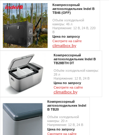
Компрессорный
автохолодильник Indel B
TB46 (OFF)
Объём холодильной
камеры: 46 л
Напряжение: 12 В, 24 В, 220
В
Цена по запросу
Смотрите на сайте
climatbox.by
Компрессорный
автохолодильник Indel B
TB28BTH DT
Объём холодильной камеры:
28 л
Напряжение: 12 В, 24 В
Цена по запросу
Смотрите на сайте
climatbox.by
Компрессорный
автохолодильник Indel
B TB20
Объём холодильной
камеры: 20 л
Напряжение: 12 В, 24 В
Цена по запросу
Смотрите на сайте