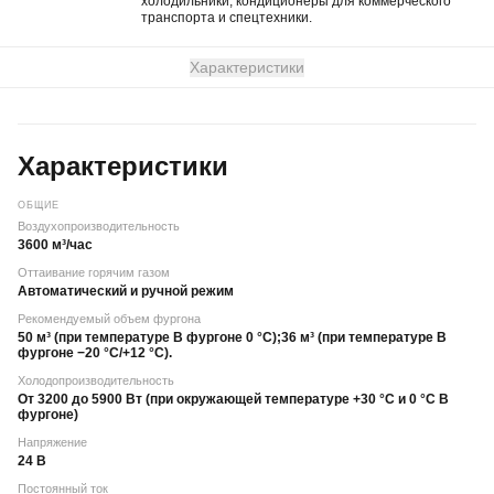
холодильники, кондиционеры для коммерческого
транспорта и спецтехники.
Характеристики
Характеристики
ОБЩИЕ
Воздухопроизводительность
3600 м³/час
Оттаивание горячим газом
Автоматический и ручной режим
Рекомендуемый объем фургона
50 м³ (при температуре В фургоне 0 °С);36 м³ (при температуре В
фургоне −20 °С/+12 °С).
Холодопроизводительность
От 3200 до 5900 Вт (при окружающей температуре +30 °С и 0 °С В
фургоне)
Напряжение
24 В
Постоянный ток