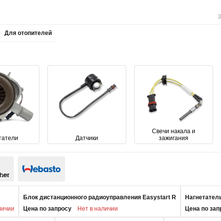
З
Для отопителей
Свечи накала и
татели
Датчики
зажигания
Блок дистанционного радиоуправления Easystart R
Нагнетатель
личии
Цена по запросу
Нет в наличии
Цена по зап