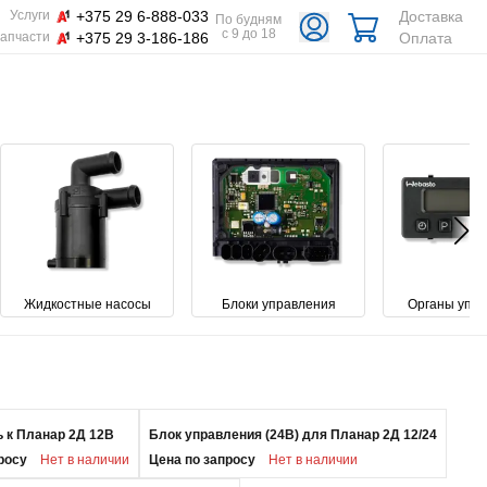
+375 29 6-888-033
Доставка
Услуги
По будням
с 9 до 18
+375 29 3-186-186
Оплата
апчасти
Жидкостные насосы
Блоки управления
Органы упр
 к Планар 2Д 12В
Блок управления (24В) для Планар 2Д 12/24
росу
Нет в наличии
Цена по запросу
Нет в наличии