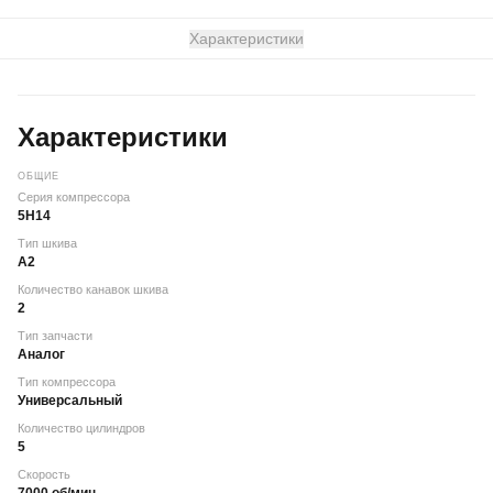
Характеристики
Характеристики
ОБЩИЕ
Серия компрессора
5Н14
Тип шкива
А2
Количество канавок шкива
2
Тип запчасти
Аналог
Тип компрессора
Универсальный
Количество цилиндров
5
Скорость