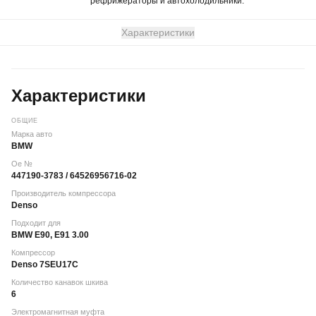
рефрижераторы и автохолодильники.
Характеристики
Характеристики
ОБЩИЕ
Марка авто
BMW
Oe №
447190-3783 / 64526956716-02
Производитель компрессора
Denso
Подходит для
BMW E90, E91 3.00
Компрессор
Denso 7SEU17C
Количество канавок шкива
6
Электромагнитная муфта