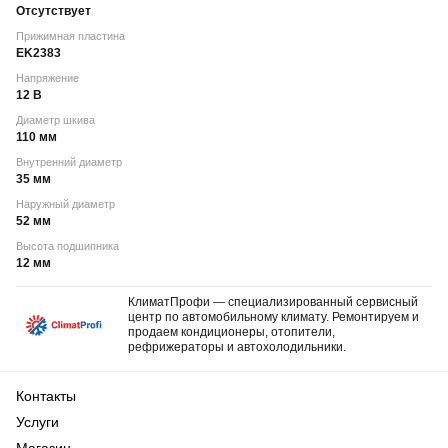
Отсутствует
Прижимная пластина
EK2383
Напряжение
12 В
Диаметр шкива
110 мм
Внутренний диаметр
35 мм
Наружный диаметр
52 мм
Высота подшипника
12 мм
КлиматПрофи — специализированный сервисный
центр по автомобильному климату. Ремонтируем и
продаем кондиционеры, отопители,
рефрижераторы и автохолодильники.
Контакты
Услуги