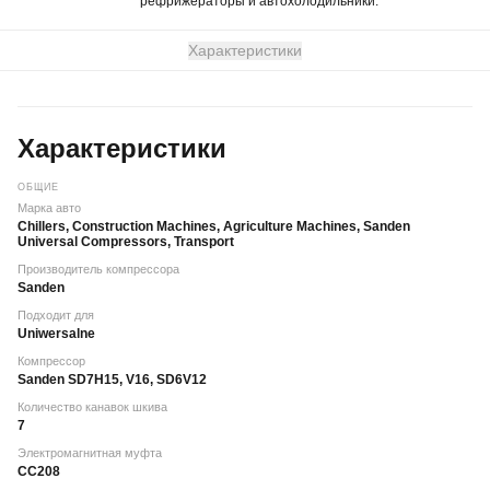
рефрижераторы и автохолодильники.
Характеристики
Характеристики
ОБЩИЕ
Марка авто
Chillers, Construction Machines, Agriculture Machines, Sanden
Universal Compressors, Transport
Производитель компрессора
Sanden
Подходит для
Uniwersalne
Компрессор
Sanden SD7H15, V16, SD6V12
Количество канавок шкива
7
Электромагнитная муфта
CC208