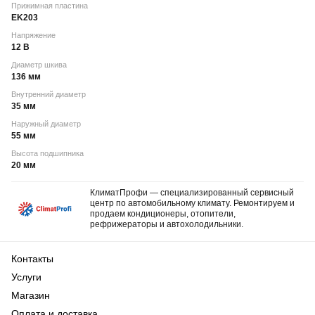
Прижимная пластина
EK203
Напряжение
12 В
Диаметр шкива
136 мм
Внутренний диаметр
35 мм
Наружный диаметр
55 мм
Высота подшипника
20 мм
КлиматПрофи — специализированный сервисный
центр по автомобильному климату. Ремонтируем и
продаем кондиционеры, отопители,
рефрижераторы и автохолодильники.
Контакты
Услуги
Магазин
Оплата и доставка