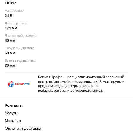
EK042
Напряжение
24 В
Диаметр шкива
174 мм
Внутренний диаметр
40 мм
Наружный диаметр
68 мм
Высота подшипника
30 мм
КлиматПрофи — специализированный сервисный
центр по автомобильному климату. Ремонтируем и
продаем кондиционеры, отопители,
рефрижераторы и автохолодильники.
Контакты
Услуги
Магазин
Оплата и доставка