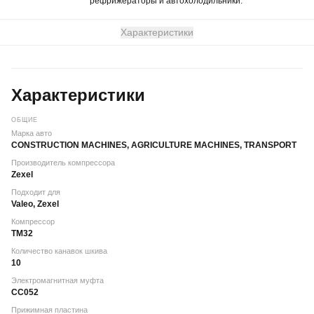
рефрижераторы и автохолодильники.
Характеристики
Характеристики
ОБЩИЕ
Марка авто
CONSTRUCTION MACHINES, AGRICULTURE MACHINES, TRANSPORT
Производитель компрессора
Zexel
Подходит для
Valeo, Zexel
Компрессор
TM32
Количество канавок шкива
10
Электромагнитная муфта
CC052
Прижимная пластина