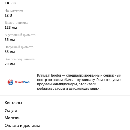
EK308
Напряжение
12 В
Диаметр шкива
123 мм
Внутренний диаметр
35 мм
Наружный диаметр
55 мм
Высота подшипника
20 мм
КлиматПрофи — специализированный сервисный
центр по автомобильному климату. Ремонтируем и
продаем кондиционеры, отопители,
рефрижераторы и автохолодильники.
Контакты
Услуги
Магазин
Оплата и доставка