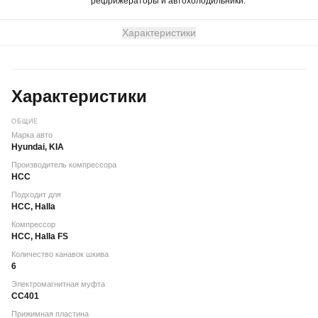
рефрижераторы и автохолодильники.
Характеристики
Характеристики
ОБЩИЕ
Марка авто
Hyundai, KIA
Производитель компрессора
HCC
Подходит для
HCC, Halla
Компрессор
HCC, Halla FS
Количество канавок шкива
6
Электромагнитная муфта
CC401
Прижимная пластина