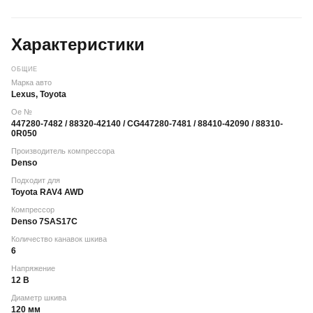
Характеристики
ОБЩИЕ
Марка авто
Lexus, Toyota
Oe №
447280-7482 / 88320-42140 / CG447280-7481 / 88410-42090 / 88310-
0R050
Производитель компрессора
Denso
Подходит для
Toyota RAV4 AWD
Компрессор
Denso 7SAS17C
Количество канавок шкива
6
Напряжение
12 В
Диаметр шкива
120 мм