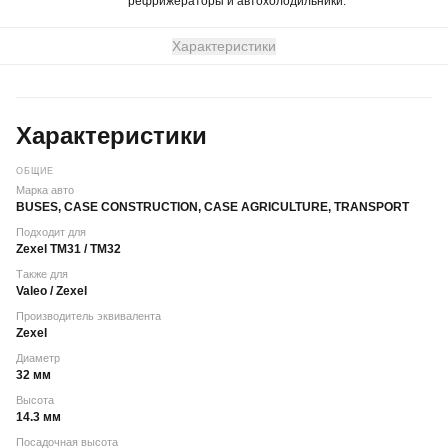
рефрижераторы и автохолодильники.
Характеристики
Характеристики
ОБЩИЕ
Марка авто
BUSES, CASE CONSTRUCTION, CASE AGRICULTURE, TRANSPORT
Подходит для
Zexel TM31 / TM32
Также для
Valeo / Zexel
Производитель эквивалента
Zexel
Диаметр
32 мм
Высота
14.3 мм
Посадочная высота