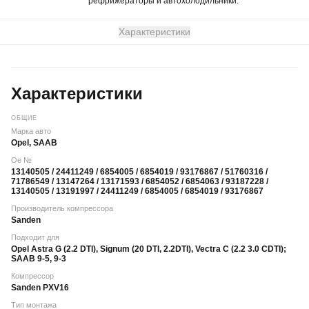
рефрижераторы и автохолодильники.
Характеристики
Характеристики
ОБЩИЕ
Марка авто
Opel, SAAB
Oe №
13140505 / 24411249 / 6854005 / 6854019 / 93176867 / 51760316 /
71786549 / 13147264 / 13171593 / 6854052 / 6854063 / 93187228 /
13140505 / 13191997 / 24411249 / 6854005 / 6854019 / 93176867
Производитель компрессора
Sanden
Подходит для
Opel Astra G (2.2 DTI), Signum (20 DTI, 2.2DTI), Vectra C (2.2 3.0 CDTI);
SAAB 9-5, 9-3
Компрессор
Sanden PXV16
Тип монтажа