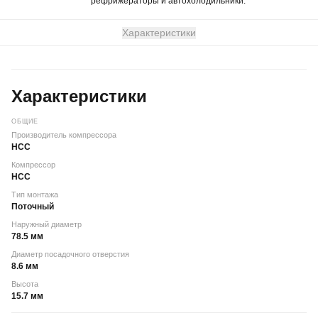
рефрижераторы и автохолодильники.
Характеристики
Характеристики
ОБЩИЕ
Производитель компрессора
HCC
Компрессор
HCC
Тип монтажа
Поточный
Наружный диаметр
78.5 мм
Диаметр посадочного отверстия
8.6 мм
Высота
15.7 мм