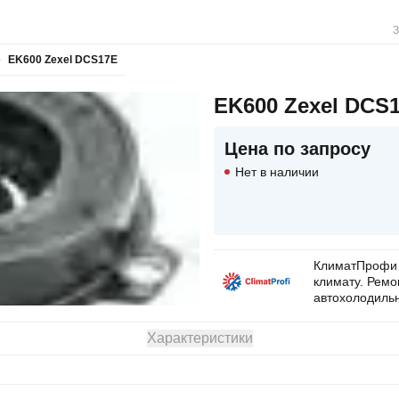
З
EK600 Zexel DCS17E
EK600 Zexel DCS
Цена по запросу
Нет в наличии
КлиматПрофи 
климату. Рем
автохолодильн
Характеристики