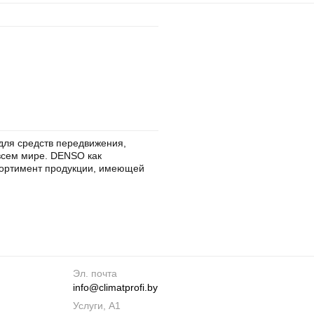
ля средств передвижения,
всем мире. DENSO как
сортимент продукции, имеющей
Эл. почта
info@climatprofi.by
Услуги, А1