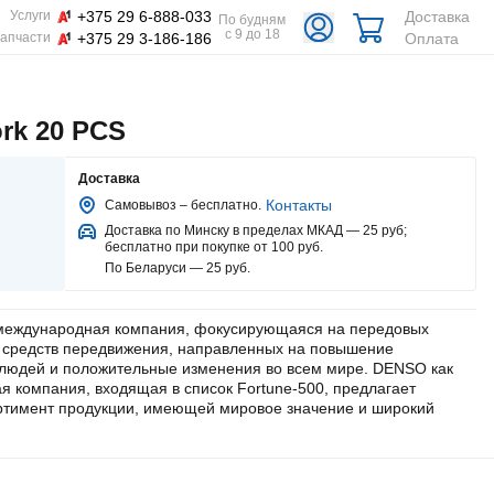
+375 29 6-888-033
Доставка
Услуги
По будням
с 9 до 18
+375 29 3-186-186
Оплата
апчасти
rk 20 PCS
Доставка
Контакты
Самовывоз – бесплатно.
Доставка по Минску в пределах МКАД — 25 руб
;
бесплатно при покупке от 100 руб.
По Беларуси — 25 руб
.
международная компания, фокусирующаяся на передовых
 средств передвижения, направленных на повышение
 людей и положительные изменения во всем мире. DENSO как
 компания, входящая в список Fortune-500, предлагает
ртимент продукции, имеющей мировое значение и широкий