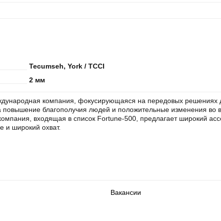
Tecumseh, York / TCCI
2 мм
дународная компания, фокусирующаяся на передовых решениях д
 повышение благополучия людей и положительные изменения во 
омпания, входящая в список Fortune-500, предлагает широкий ас
е и широкий охват.
Вакансии