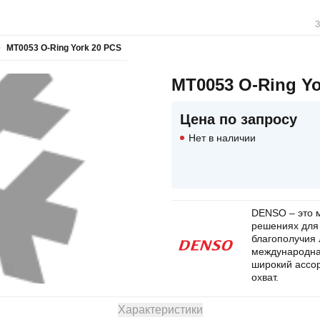
З
MT0053 O-Ring York 20 PCS
MT0053 O-Ring Yo
Цена по запросу
Нет в наличии
DENSO – это 
решениях для
благополучия
международная
широкий ассо
охват.
Характеристики