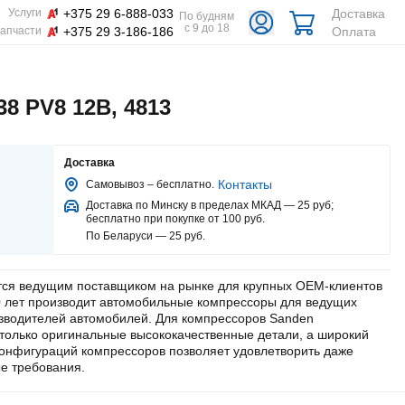
+375 29 6-888-033
Доставка
Услуги
По будням
с 9 до 18
+375 29 3-186-186
Оплата
апчасти
8 PV8 12В, 4813
Доставка
Контакты
Самовывоз – бесплатно.
Доставка по Минску в пределах МКАД — 25 руб
;
бесплатно при покупке от 100 руб.
По Беларуси — 25 руб
.
тся ведущим поставщиком на рынке для крупных OEM-клиентов
0 лет производит автомобильные компрессоры для ведущих
зводителей автомобилей. Для компрессоров Sanden
только оригинальные высококачественные детали, а широкий
онфигураций компрессоров позволяет удовлетворить даже
е требования.