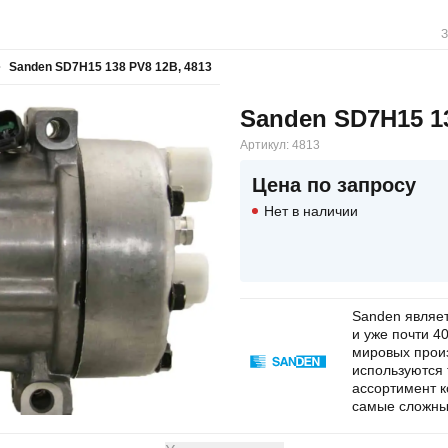
З
Sanden SD7H15 138 PV8 12В, 4813
Sanden SD7H15 13
Артикул:
4813
Цена по запросу
Нет в наличии
Sanden являе
и уже почти 4
мировых прои
используются 
ассортимент к
самые сложны