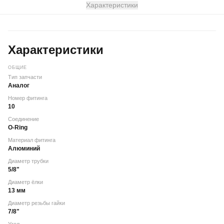
Характеристики
Характеристики
ОБЩИЕ
Тип запчасти
Аналог
Номер фитинга
10
Соединение
O-Ring
Материал фитинга
Алюминий
Диаметр трубки
5/8"
Диаметр ёлки
13 мм
Диаметр резьбы гайки
7/8"