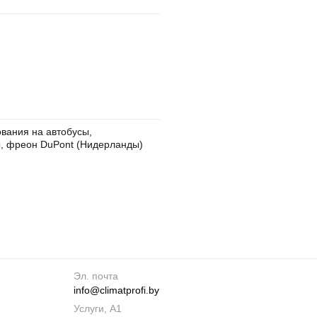
вания на автобусы,
ы, фреон DuPont (Нидерланды)
Эл. почта
info@climatprofi.by
Услуги, А1