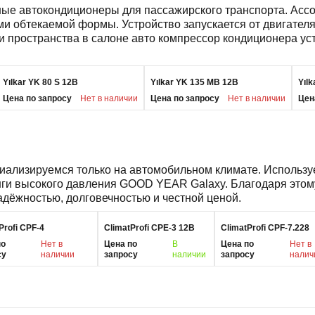
чные автокондиционеры для пассажирского транспорта. Асс
обтекаемой формы. Устройство запускается от двигателя 
 пространства в салоне авто компрессор кондиционера ус
Yılkar YK 80 S 12В
Yılkar YK 135 MB 12В
Yıl
Цена по запросу
Нет в наличии
Цена по запросу
Нет в наличии
Цен
циализируемся только на автомобильном климате. Использ
ги высокого давления GOOD YEAR Galaxy. Благодаря этом
дёжностью, долговечностью и честной ценой.
Profi CPF-4
ClimatProfi CPE-3 12В
ClimatProfi CPF-7.228
по
Нет в
Цена по
В
Цена по
Нет в
су
наличии
запросу
наличии
запросу
налич