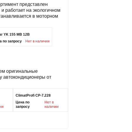
ортимент представлен
и работает на экологичном
танавливается в моторном
kar YK 155 MB 12В
а по запросу
Нет в наличии
уем оригинальные
у автокондиционеры от
ClimatProfi CP-7.228
Цена по
Нет в
ии
запросу
наличии