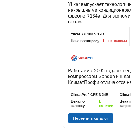
Yilkar выпускает технологи
накрышными кондиционерами 
фреоне R134а. Для экономии
отсеке.
Yılkar YK 100 S 12В
Цена по запросу
Нет в наличии
Работаем с 2005 года и спе
компрессоры Sanden и шлан
КлиматПрофи отличаются на
ClimatProfi CPE-3 24В
Climat
Цена по
В
Цена 
запросу
наличии
запро
Перейти в каталог